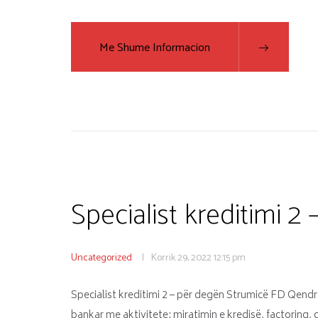
Me Shume Informacion
Specialist kreditimi 2
Uncategorized
Korrik 29, 2022
12:15 pm
Specialist kreditimi 2 – për degën Strumicë FD Qendr
bankar me aktivitete: miratimin e kredisë, factoring, 