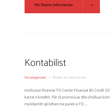
Me Shume Informacion
Kontabilist
Uncategorized
Shtator 30, 2022
9:10 pm
institucion financiar FD Center Financial BS Credit D
kartat e kreditit. Për të promovuar dhe zhvilluar kom
me klientët që lidhen me punën e FD.…