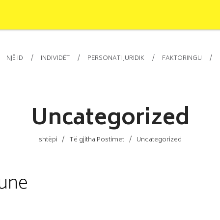
П
ДОМА
NJË ID
INDIVIDËT
PERSONATI JURIDIK
FAKTORINGU
PËR NE
NJË ID
Uncategorized
INDIVIDËT
PERSONATI
shtëpi
Të gjitha Postimet
Uncategorized
JURIDIK
pune
FAKTORINGU
GARANCI