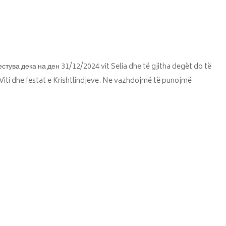
тува дека на ден 31/12/2024 vit Selia dhe të gjitha degët do të
5 Viti dhe festat e Krishtlindjeve. Ne vazhdojmë të punojmë