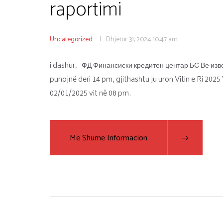
raportimi
Uncategorized
Dhjetor 31, 2024
10:47 am
i dashur, ФД Финансиски кредитен центар БС Ве извес
punojnë deri 14 pm, gjithashtu ju uron Vitin e Ri 202
02/01/2025 vit në 08 pm.
Me Shume Informacion