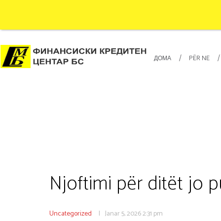
ДОМА
PËR NE
Njoftimi për ditët jo 
Uncategorized
Janar 5, 2026
2:31 pm