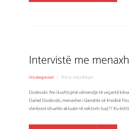
Intervistë me menaxh
Uncategorized
Prill 12, 2023
8:13 pm
Dodevski: Ne i kushtojmë vëmendje të veçantë kënaqë
Daniel Dodevski, menaxher i Qendrës së Kredisë Finan
vlerësoni situatën aktuale në sektorin tuaj?? Ku ësh