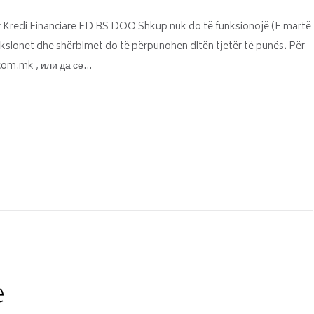
POLITIKA E
 Kredi Financiare FD BS DOO Shkup nuk do të funksionojë (E martë
PRIVATËSISË
aksionet dhe shërbimet do të përpunohen ditën tjetër të punës. Për
.com.mk , или да се…
e