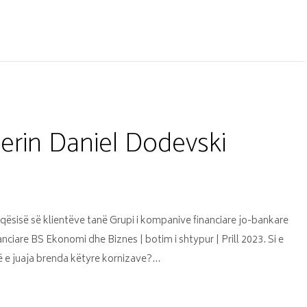
erin Daniel Dodevski
sisë së klientëve tanë Grupi i kompanive financiare jo-bankare
ciare BS Ekonomi dhe Biznes | botim i shtypur | Prill 2023. Si e
të e juaja brenda këtyre kornizave?…