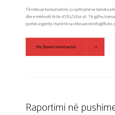
Të nderuar konsumatorë, Ju njoftojmë se Qendra për
dhe e mërkurë) të 06-07/01/2026 vit. Të gjitha trans
pyetje urgjente, mund të na shkruani në info@fkcbs
Me Shume Informacion
Raportimi në pushim