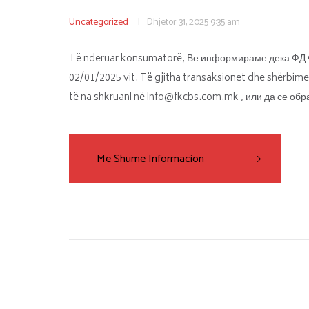
Uncategorized
Dhjetor 31, 2025
9:35 am
Të nderuar konsumatorë, Ве информираме дека ФД 
02/01/2025 vit. Të gjitha transaksionet dhe shërbime
të na shkruani në info@fkcbs.com.mk , или да се об
Me Shume Informacion