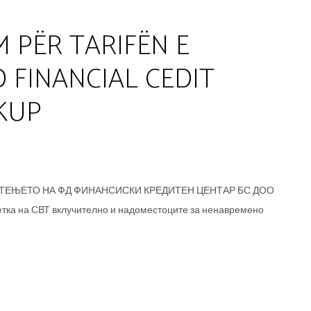
M PËR TARIFËN E
 FINANCIAL CEDIT
KUP
ОТЕЊЕТО НА ФД ФИНАНСИСКИ КРЕДИТЕН ЦЕНТАР БС ДОО
тка на СВТ вклучително и надоместоците за ненавремено