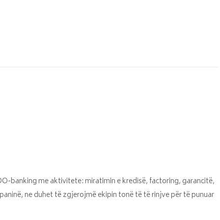
OO-banking me aktivitete: miratimin e kredisë, factoring, garancitë,
paninë, ne duhet të zgjerojmë ekipin tonë të të rinjve për të punuar