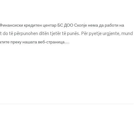
Финансиски кредитен центар БС ДОО Скопје нема да работи на
t do të përpunohen ditën tjetër të punës. Për pyetje urgjente, mund
ратите преку нашата веб‑страница.…