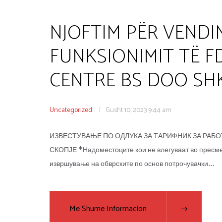
NJOFTIM PËR VENDI
FUNKSIONIMIT TË FD
CENTRE BS DOO SH
Uncategorized
Gusht 10, 2023
9:44 am
ИЗВЕСТУВАЊЕ ПО ОДЛУКА ЗА ТАРИФНИК ЗА РАБ
СКОПЈЕ *Надоместоците кои не влегуваат во пресме
извршување на обврските по основ потрочувачки…
Me Shume Informacion