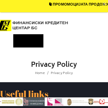
ПРОМОМОЦИЈАТА ПРОДОЖУВА !
ДОМА
VC_CUSTOM_148
6030015283
ONE ID
Menu
INDIVIDUALS
LEGAL ENTITIES
Privacy Policy
FACTORING
Home
Privacy Policy
WARRANTIES
PRIVACY POLICY
Useful links