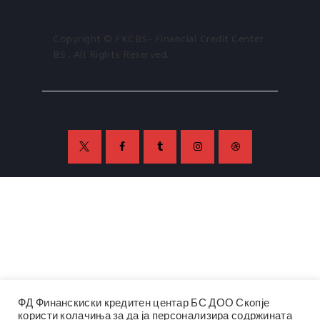
Copyright © FKCBS- Financial Credit Center
BS . All Rights Reserved.
ФД Финанскиски кредитен центар БС ДОО Скопје
користи колачиња за да ја персонализира содржината