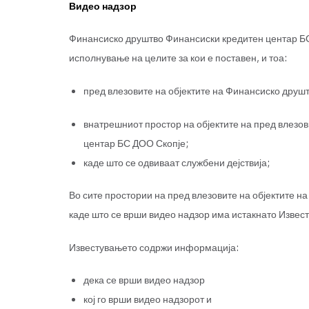
Видео надзор
Финансиско друштво Финансиски кредитен центар БС 
исполнување на целите за кои е поставен, и тоа:
пред влезовите на објектите на Финансиско друш
внатрешниот простор на објектите на пред влезо
центар БС ДОО Скопје;
каде што се одвиваат службени дејствија;
Во сите простории на пред влезовите на објектите 
каде што се врши видео надзор има истакнато Извест
Известувањето содржи информација:
дека се врши видео надзор
кој го врши видео надзорот и