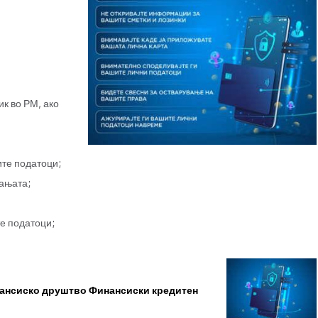
ик во РМ, ако
ите податоци;
ањата;
те податоци;
ансиско друштво Финансиски кредитен