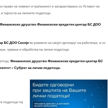
ПРИВАТНОСТ
о право на човекот и граѓанинот е загарантирано со Уставот на
 и тајноста на личните податоци.
о Финансиско друштво Финансиски кредитен центар БС ДОО
ар БС ДОО Скопје
во рамките на својот делокруг на работење, а со
ање, чување и обработка на лични податоци.
датоци,
Финансиско друштво Финансиски кредитен центар БС
иентот
е
Субјект на лични податоци.
е податоци тој