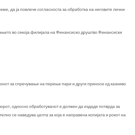
еме, да ја повлече согласноста за обработка на неговите лични
рањето во секоја филијала на Финансиско друштво Финансиски
конот за спречување на перење пари и други приноси од казниво
лорот, односно обработувачот е должен да издаде потврда за
телно се наведува целта за која е направена копијата и рокот на