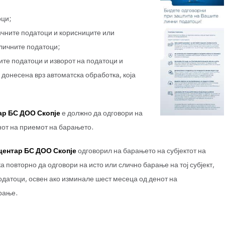
оци;
ичните податоци и корисниците или
 личните податоци;
ните податоци и изворот на податоци и
 донесена врз автоматска обработка, која
ар БС ДОО Скопје
е должно да одговори на
енот на приемот на барањето.
центар БС ДОО Скопје
одговорил на барањето на субјектот на
а повторно да одговори на исто или слично барање на тој субјект,
одатоци, освен ако изминале шест месеца од денот на
рање.