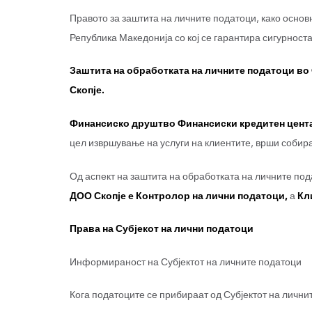
Правото за заштита на личните податоци, како основн
Република Македонија со кој се гарантира сигурноста
Заштита на обработката на личните податоци в
Скопје.
Финансиско друштво Финансиски кредитен цент
цел извршување на услуги на клиентите, врши собир
Од аспект на заштита на обработката на личните по
ДОО Скопје е
Контролор на лични податоци,
а
Кл
Права на Субјекот на лични податоци
Информираност на Субјектот на личните податоци
Кога податоците се прибираат од Субјектот на личнит