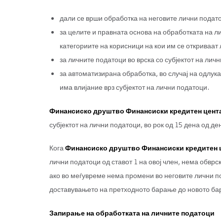
дали се врши обработка на неговите лични подат
за целите и правната основа на обработката на л
категориите на корисници на кои им се откриваат
за личните податоци во врска со субјектот на лич
за автоматизирана обработка, во случај на одлука
има влијание врз субјектот на лични податоци.
Финансиско друштво Финансиски кредитен цент
субјектот на лични податоци, во рок од 15 дена од д
Кога
Финансиско друштво Финансиски кредитен 
лични податоци од ставот 1 на овој член, нема обврск
ако во меѓувреме нема промени во неговите лични п
доставувањето на претходното барање до новото ба
Запирање на обработката на личните податоци