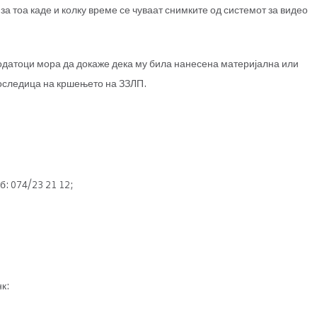
за тоа каде и колку време се чуваат снимките од системот за видео
податоци мора да докаже дека му била нанесена материјална или
последица на кршењето на ЗЗЛП.
б: 074/23 21 12;
к: