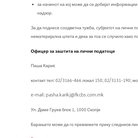
за начинот на кој може да се добијат информации 
надзор.
За да поднесе соодветна тужба, субјектот на лични 
нематеријална штета и дека за тоа се случило како 
Офицер за заштита на лични податоци
Паша Кариќ
контакт тел: 02/3166-466 локал 150; 02/3131-190; мо
e-mail: pasha.karikj@fkcbs.com.mk
Ул. Даме Груев блок 1, 1000 Скопје
Барањето може да го превземете преку следниов лин