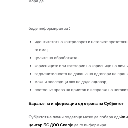
мора да
биде информиран за :
идентитетот на контролорот и неговиот претставн
го има;
целите на обработката;
корисниците или категории на корисници на личн
задолжителноста на давања на одговори на праш
можни последици ако не даде одговор;
постоење право на пристап и исправка на негови
Барање на информации од страна на Субјектот
Субјектот на лични податоци може да побара од
Фин
центар БС ДОО Скопје
да го информира: