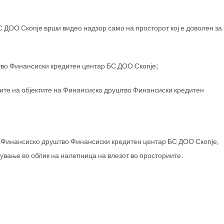
ДОО Скопје врши видео надзор само на просторот кој е доволен за
тво Финансиски кредитен центар БС ДОО Скопје;
вите на објектите на Финансиско друштво Финансиски кредитен
на Финансиско друштво Финансиски кредитен центар БС ДОО Скопје,
ување во облик на налепница на влезот во просториите.