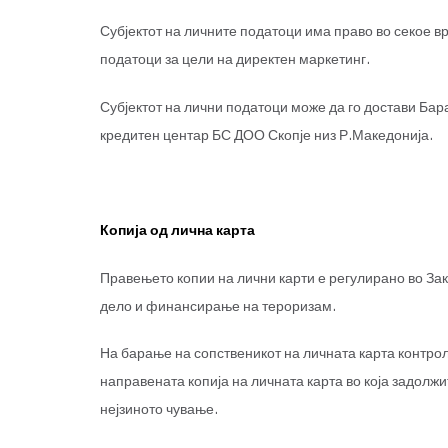
Субјектот на личните податоци има право во секое вр
податоци за цели на директен маркетинг.
Субјектот на лични податоци може да го достави Ба
кредитен центар БС ДОО Скопје низ Р.Македонија.
Копија од лична карта
Правењето копии на лични карти е регулирано во За
дело и финансирање на тероризам.
На барање на сопственикот на личната карта контро
направената копија на личната карта во која задолжи
нејзиното чување.