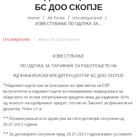
БС ДОО СКОПЈЕ
Home
All Posts
Uncategorized
ИЗВЕСТУВАЊЕ ПО ОДЛУКА ЗА...
Uncategorized
август 10, 2023
9:44 am
ИЗВЕСТУВАЊЕ
ПО ОДЛУКА ЗА ТАРИФНИК ЗА РАБОТЕЊЕТО НА
ФД ФИНАНСИСКИ КРЕДИТЕН ЦЕНТАР БС ДОО СКОПЈЕ
*Надоместоците кои не влегуваат во пресметка на СВТ
вклучително и надоместоците за ненавремено извршување на
обврските по основ потрочувачки кредити нема да надминат 60%
од износот на одобрениот кредит, согласно Законот за финансиски
друштва, Член 19-а.
**Ограничувањата се однесува на сите договори склучени од
28.07.2023 година
**За договорите склучени пред 28.07.2023 година важат условите