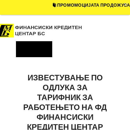
ПРОМОМОЦИЈАТА ПРОДОЖУВА !!!
ДОМА
ЗА НАС
ONE ID
Menu
ФИЗИЧКИ ЛИЦА
ПРАВНИ ЛИЦА
ФАКТОРИНГ
ИЗВЕСТУВАЊЕ ПО
ГАРАНЦИИ
ОДЛУКА ЗА
ПОЛИТИКА НА
ТАРИФНИК ЗА
ПРИВАТНОСТ
РАБОТЕЊЕТО НА ФД
ФИНАНСИСКИ
КРЕДИТЕН ЦЕНТАР