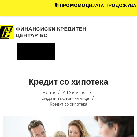
ПРОМОМОЦИЈАТА ПРОДОЖУВА !!!-
ДОМА
ЗА НАС
ONE ID
Menu
ФИЗИЧКИ ЛИЦА
ПРАВНИ ЛИЦА
ФАКТОРИНГ
Кредит со хипотека
ГАРАНЦИИ
Home
All Services
ПОЛИТИКА НА
Кредити за физички лица
Кредит со хипотека
ПРИВАТНОСТ