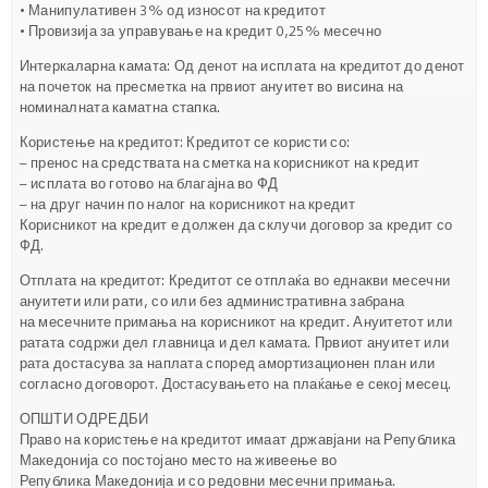
• Манипулативен 3% од износот на кредитот
• Провизија за управување на кредит 0,25% месечно
Интеркаларна камата: Од денот на исплата на кредитот до денот
на почеток на пресметка на првиот ануитет во висина на
номиналната каматна стапка.
Користење на кредитот: Кредитот се користи со:
– пренос на средствата на сметка на корисникот на кредит
– исплата во готово на благајна во ФД
– на друг начин по налог на корисникот на кредит
Корисникот на кредит е должен да склучи договор за кредит со
ФД.
Отплата на кредитот: Кредитот се отплаќа во еднакви месечни
ануитети или рати, со или без административна забрана
на месечните примања на корисникот на кредит. Ануитетот или
ратата содржи дел главница и дел камата. Првиот ануитет или
рата достасува за наплата според амортизационен план или
согласно договорот. Достасувањето на плаќање е секој месец.
ОПШТИ ОДРЕДБИ
Право на користење на кредитот имаат државјани на Република
Македонија со постојано место на живеење во
Република Македонија и со редовни месечни примања.