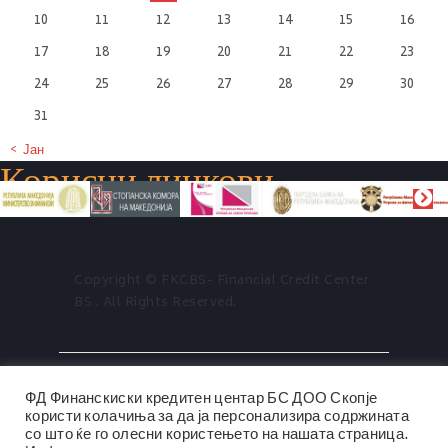
10
11
12
13
14
15
16
17
18
19
20
21
22
23
24
25
26
27
28
29
30
31
« Јан
Корисни линкови
Copyright © FKCBS- Financial Credit Center
BS . All Rights Reserved.
ФД Финанскиски кредитен центар БС ДОО Скопје
користи колачиња за да ја персонализира содржината
со што ќе го олесни користењето на нашата страница.