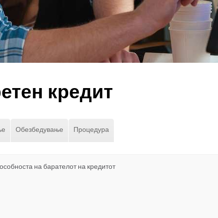
етен кредит
ње
Обезбедување
Процедура
особноста на барателот на кредитот