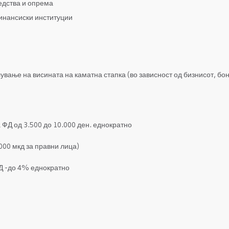
едства и опрема
инансиски институции
вање на висината на каматна стапка (во зависност од бизнисот, бо
ФД од 3.500 до 10.000 ден. еднократно
.000 мкд за правни лица)
ФД -до 4% еднократно