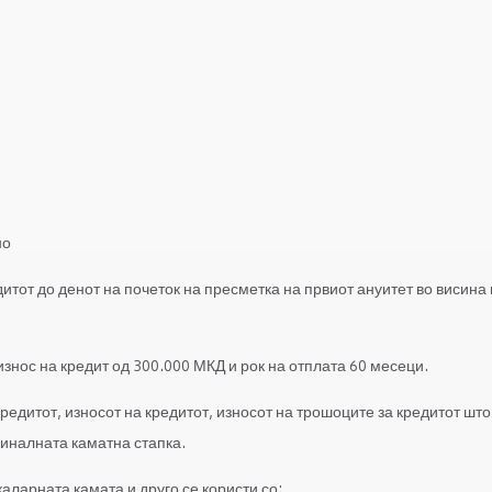
но
итот до денот на почеток на пресметка на првиот ануитет во висина 
знос на кредит од 300.000 МКД и рок на отплата 60 месеци.
редитот, износот на кредитот, износот на трошоците за кредитот што
миналната каматна стапка.
аларната камата и друго се користи со: