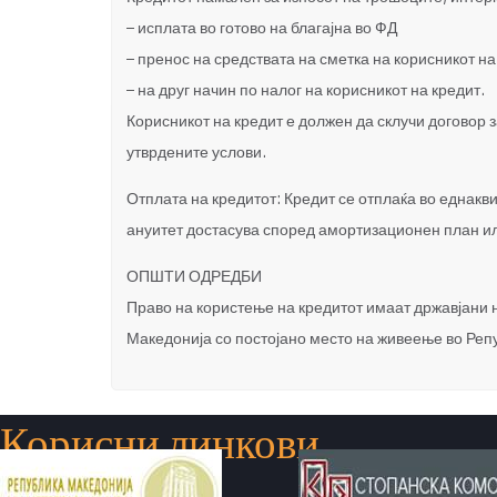
– исплата во готово на благајна во ФД
– пренос на средствата на сметка на корисникот на
– на друг начин по налог на корисникот на кредит.
Корисникот на кредит е должен да склучи договор з
утврдените услови.
Отплата на кредитот: Кредит се отплаќа во еднакв
ануитет достасува според амортизационен план ил
ОПШТИ ОДРЕДБИ
Право на користење на кредитот имаат државјани 
Македонија со постојано место на живеење во Реп
Корисни линкови