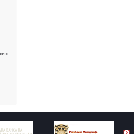
рвиот