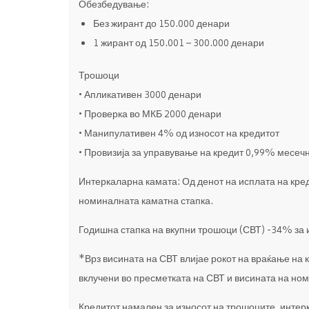
Обезбедување:
Без жирант до 150.000 денари
1 жирант од 150.001 – 300.000 денари
Трошоци
• Апликативен 3000 денари
• Проверка во МКБ 2000 денари
• Манипулативен 4% од износот на кредитот
• Провизија за управување на кредит 0,99% месеч
Интеркаларна камата: Од денот на исплата на кред
номиналната каматна стапка.
Годишна стапка на вкупни трошоци (СВТ) -34% за и
*Врз висината на СВТ влијае рокот на враќање на к
вклучени во пресметката на СВТ и висината на но
Кредитот намален за износот на трошоците, интерк