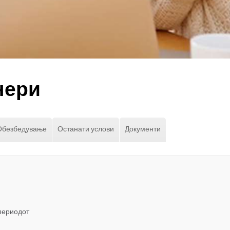
нери
Обезбедување
Останати услови
Документи
периодот