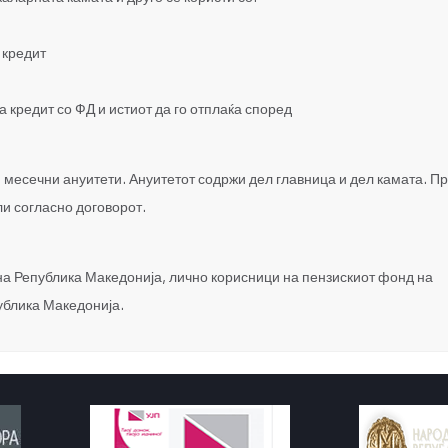
 кредит
а кредит со ФД и истиот да го отплаќа според
и месечни ануитети. Ануитетот содржи дел главница и дел камата. П
и согласно договорот.
на Република Македонија, лично корисници на пензискиот фонд на
ублика Македонија.