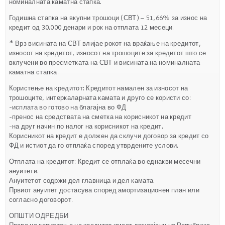
номиналната каматна стапка.
Годишна стапка на вкупни трошоци (СВТ) – 51,66% за износ на
кредит од 30.000 денари и рок на отплата 12 месеци.
* Врз висината на СВТ влијае рокот на враќање на кредитот,
износот на кредитот, износот на трошоците за кредитот што се
вклучени во пресметката на СВТ и висината на номиналната
каматна стапка.
Користење на кредитот: Кредитот намален за износот на
трошоците, интеркаларната камата и друго се користи со:
-исплата во готово на благајна во ФД
-пренос на средствата на сметка на корисникот на кредит
-на друг начин по налог на корисникот на кредит.
Корисникот на кредит е должен да склучи договор за кредит со
ФД и истиот да го отплаќа според утврдените услови.
Отплата на кредитот: Кредит се отплаќа во еднакви месечни
ануитети.
Ануитетот содржи дел главница и дел камата.
Првиот ануитет достасува според амортизационен план или
согласно договорот.
ОПШТИ ОДРЕДБИ