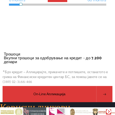
6 months
60 months
2%
£1200
Interest rate is
. Interest payable is
£43
. Your repayments will be
every month
£6200
Total you will Pay:
Трошоци:
Вкупни трошоци за одобрување на кредит – до
7.200
денари
*Брз кредит – Аплицирајте, прикачете и потпишете, останатото е
грижа на Финансиски кредитен центар БС, за помош јавете се на
(389) 02-3166-466
On-Line Апликација
Корисни линкови