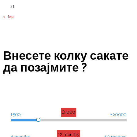
31
« Јан
Внесете колку сакате
да позајмите ?
£5000
£500
£20000
12 months