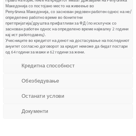
Право на користење на кредитот имаат државјани на Република
Македонија со постојано место на живеење во
Република Македонија, со заснован редовен работен однос на не/
определено работно време во бонитетни
претпријатија/друштва прифатливи за ФД (по исклучок со
заснован работен однос на определено време најмалку 2 години
кај ист работодавец).
Учесниците во кредитот на денот на достасување на последниот
ануитет согласно договорот за кредит неможе да бидат постари
од 64 години за мажи и 62 години за жени.
Кредитна способност
Обезбедување
Останати услови
Документи